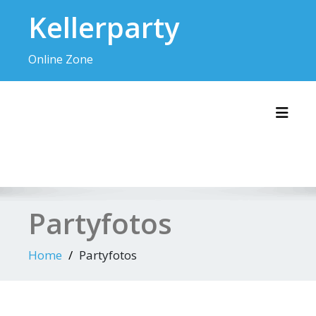
Skip
Kellerparty
to
content
Online Zone
Toggl
Partyfotos
Home
Partyfotos