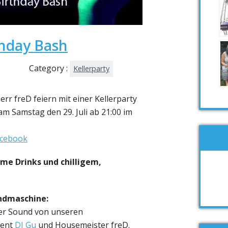
thday Bash
Category :
Kellerparty
rr freD feiern mit einer Kellerparty
am Samstag den 29. Juli ab 21:00 im
acebook
ome Drinks und chilligem,
undmaschine:
her Sound von unseren
dent
DJ Gu
und Housemeister freD.