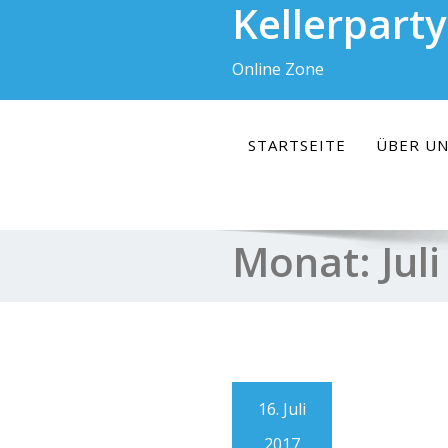
Kellerparty
Skip
to
content
Online Zone
STARTSEITE
ÜBER UN
Monat:
Jul
16. Juli
2017