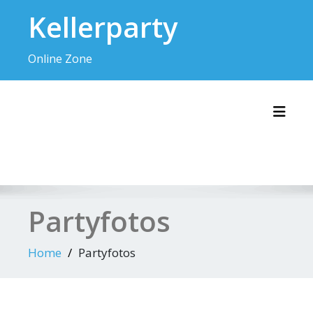
Skip
Kellerparty
to
content
Online Zone
Toggl
Partyfotos
Home
Partyfotos