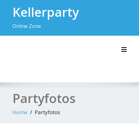
Skip
Kellerparty
to
content
Online Zone
Toggl
Partyfotos
Home
Partyfotos